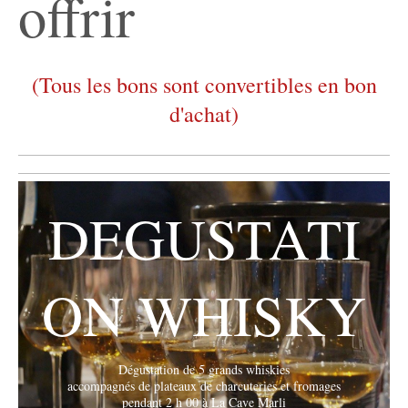
offrir
(Tous les bons sont convertibles en bon
d'achat)
DEGUSTATI
ON WHISKY
Dégustation de 5 grands whiskies
accompagnés de plateaux de charcuteries et fromages
pendant 2 h 00 à La Cave Marli