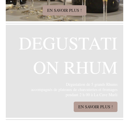
EN SAVOIR PLUS !
DEGUSTATI
ON RHUM
Dégustation de 5 grands Rhums
accompagnés de plateaux de charcuteries et fromages
pendant 2 h 00 à La Cave Marli
EN SAVOIR PLUS !